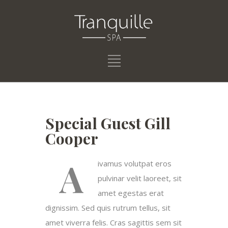
Special Guest Gill
Cooper
A
ivamus volutpat eros
pulvinar velit laoreet, sit
amet egestas erat
dignissim. Sed quis rutrum tellus, sit
amet viverra felis. Cras sagittis sem sit